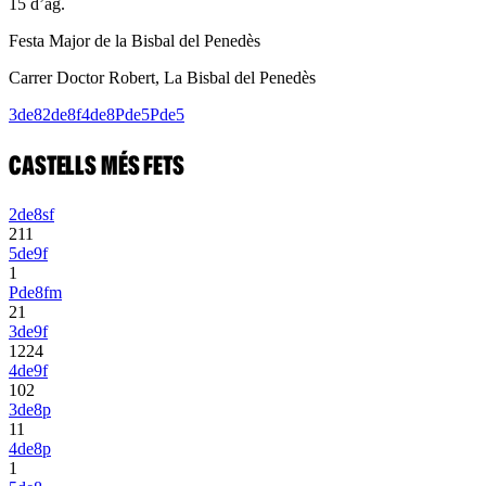
15 d’ag.
Festa Major de la Bisbal del Penedès
Carrer Doctor Robert, La Bisbal del Penedès
3de8
2de8f
4de8
Pde5
Pde5
CASTELLS MÉS FETS
2de8sf
2
1
1
5de9f
1
Pde8fm
2
1
3de9f
12
2
4
4de9f
10
2
3de8p
1
1
4de8p
1