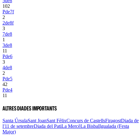
5de8
10
2
Pde7f
2
2de8f
3
7de8
1
3de8
1
1
Pde6
3
4de8
2
Pde5
42
Pde4
11
ALTRES DIADES IMPORTANTS
Santa Úrsula
Sant Joan
Sant Fèlix
Concurs de Castells
Firagost
Diada de
l'11 de setembre
Diada del Pati
La Mercè
La Bisbal
Igualada (Festa
Major)