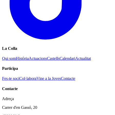
La Colla
Qui som
Història
Actuacions
Castells
Calendari
Actualitat
Participa
Fes-te soci
Col·labora
Vine a la Joves
Contacte
Contacte
Adreça
Carrer d'en Gassó, 20