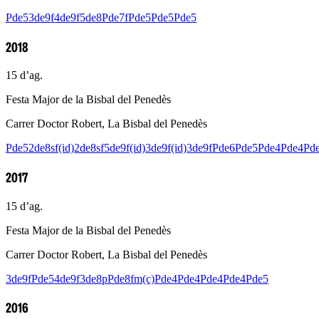
Pde5
3de9f
4de9f
5de8
Pde7f
Pde5
Pde5
Pde5
2018
15 d’ag.
Festa Major de la Bisbal del Penedès
Carrer Doctor Robert, La Bisbal del Penedès
Pde5
2de8sf(id)
2de8sf
5de9f(id)
3de9f(id)
3de9f
Pde6
Pde5
Pde4
Pde4
Pd
2017
15 d’ag.
Festa Major de la Bisbal del Penedès
Carrer Doctor Robert, La Bisbal del Penedès
3de9f
Pde5
4de9f
3de8p
Pde8fm(c)
Pde4
Pde4
Pde4
Pde4
Pde5
2016