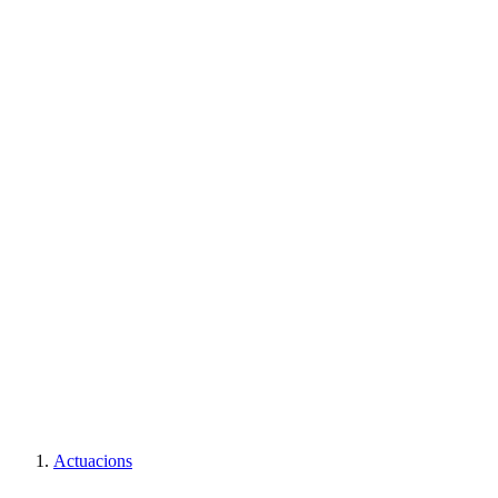
119
Castells
102
Descarregats
7
Carregats
2
Intents
8
Intents desmuntats
Actuacions