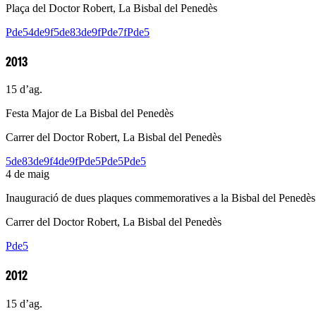
Plaça del Doctor Robert, La Bisbal del Penedès
Pde5
4de9f
5de8
3de9f
Pde7f
Pde5
2013
15 d’ag.
Festa Major de La Bisbal del Penedès
Carrer del Doctor Robert, La Bisbal del Penedès
5de8
3de9f
4de9f
Pde5
Pde5
Pde5
4 de maig
Inauguració de dues plaques commemoratives a la Bisbal del Penedès
Carrer del Doctor Robert, La Bisbal del Penedès
Pde5
2012
15 d’ag.