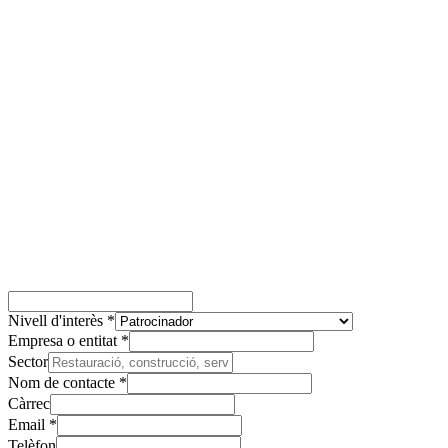
·
DIRECTORI D'AMICS
Aparició al directori d'establiments amics publicat a la web de la
·
VISIBILITAT ALS SOCIS
Els socis de la colla et tindran al radar com a comerç de confian
Nivell d'interès *
Empresa o entitat *
Sector
Nom de contacte *
Càrrec
Email *
Telèfon