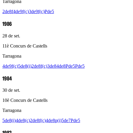
Tarragona
2de8f
4de9f(c)
3de9f(c)
Pde5
1986
28 de set.
11è Concurs de Castells
Tarragona
4de9f(c)
5de8(i)
2de8f(c)
3de8
4de8
Pde5
Pde5
1984
30 de set.
10è Concurs de Castells
Tarragona
5de8(i)
4de8(c)
2de8f(c)
4de8p(i)
5de7
Pde5
1982