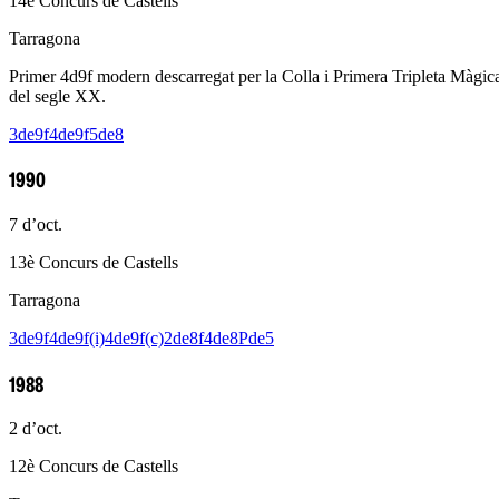
14è Concurs de Castells
Tarragona
Primer 4d9f modern descarregat per la Colla i Primera Tripleta Màgic
del segle XX.
3de9f
4de9f
5de8
1990
7 d’oct.
13è Concurs de Castells
Tarragona
3de9f
4de9f(i)
4de9f(c)
2de8f
4de8
Pde5
1988
2 d’oct.
12è Concurs de Castells