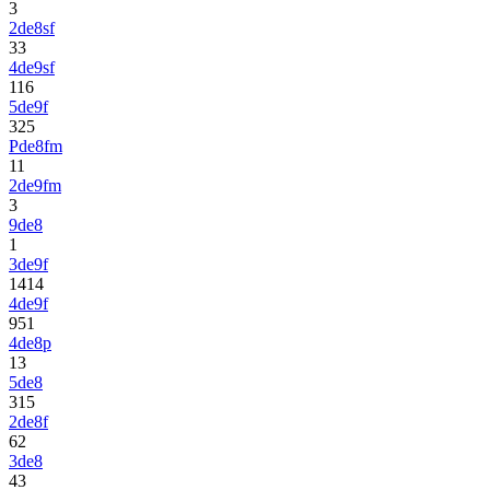
3
2de8sf
3
3
4de9sf
1
1
6
5de9f
3
2
5
Pde8fm
1
1
2de9fm
3
9de8
1
3de9f
14
1
4
4de9f
9
5
1
4de8p
1
3
5de8
3
1
5
2de8f
6
2
3de8
4
3