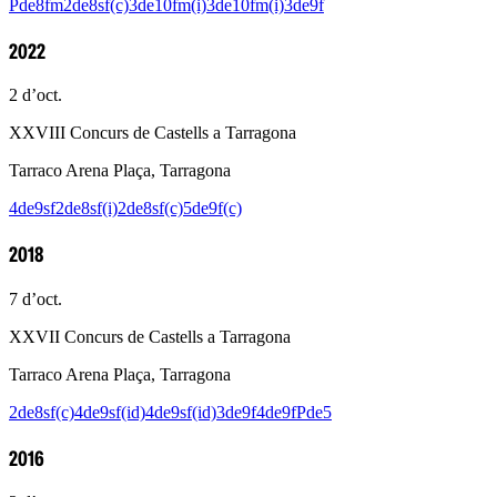
Pde8fm
2de8sf(c)
3de10fm(i)
3de10fm(i)
3de9f
2022
2 d’oct.
XXVIII Concurs de Castells a Tarragona
Tarraco Arena Plaça, Tarragona
4de9sf
2de8sf(i)
2de8sf(c)
5de9f(c)
2018
7 d’oct.
XXVII Concurs de Castells a Tarragona
Tarraco Arena Plaça, Tarragona
2de8sf(c)
4de9sf(id)
4de9sf(id)
3de9f
4de9f
Pde5
2016