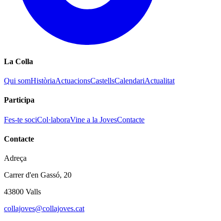
La Colla
Qui som
Història
Actuacions
Castells
Calendari
Actualitat
Participa
Fes-te soci
Col·labora
Vine a la Joves
Contacte
Contacte
Adreça
Carrer d'en Gassó, 20
43800 Valls
collajoves@collajoves.cat