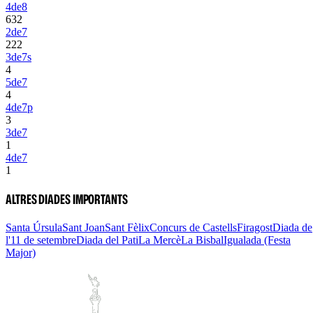
4de8
6
3
2
2de7
2
2
2
3de7s
4
5de7
4
4de7p
3
3de7
1
4de7
1
ALTRES DIADES IMPORTANTS
Santa Úrsula
Sant Joan
Sant Fèlix
Concurs de Castells
Firagost
Diada de
l'11 de setembre
Diada del Pati
La Mercè
La Bisbal
Igualada (Festa
Major)