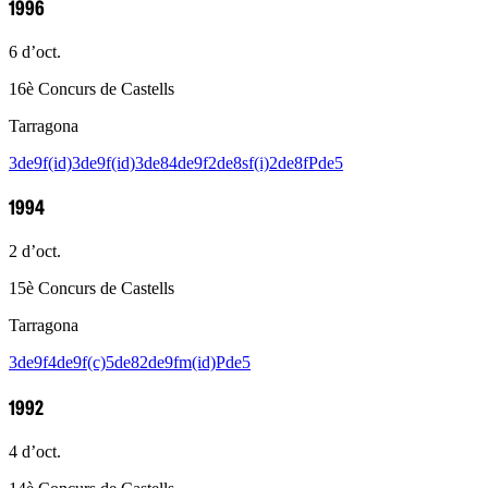
1996
6 d’oct.
16è Concurs de Castells
Tarragona
3de9f(id)
3de9f(id)
3de8
4de9f
2de8sf(i)
2de8f
Pde5
1994
2 d’oct.
15è Concurs de Castells
Tarragona
3de9f
4de9f(c)
5de8
2de9fm(id)
Pde5
1992
4 d’oct.