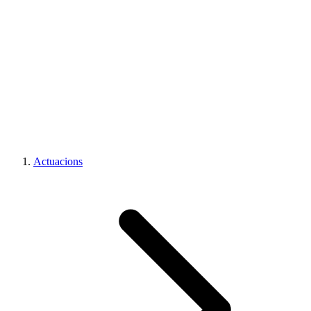
Descarregats
21
Carregats
33
Intents
8
Intents desmuntats
Actuacions