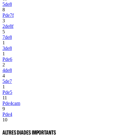
5de8
8
Pde7f
3
2de8f
5
7de8
1
3de8
1
Pde6
2
4de8
4
5de7
1
Pde5
11
Pde4cam
9
Pde4
10
ALTRES DIADES IMPORTANTS