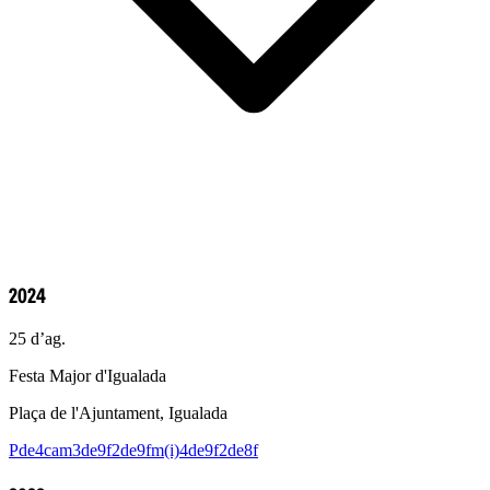
2024
25 d’ag.
Festa Major d'Igualada
Plaça de l'Ajuntament, Igualada
Pde4cam
3de9f
2de9fm(i)
4de9f
2de8f