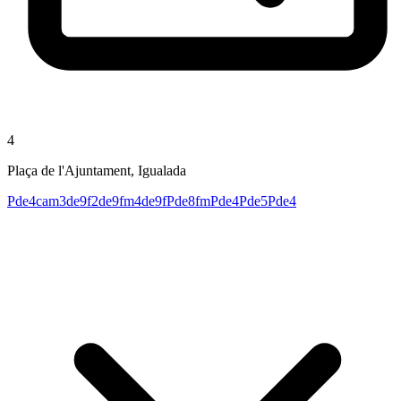
4
Plaça de l'Ajuntament, Igualada
Pde4cam
3de9f
2de9fm
4de9f
Pde8fm
Pde4
Pde5
Pde4