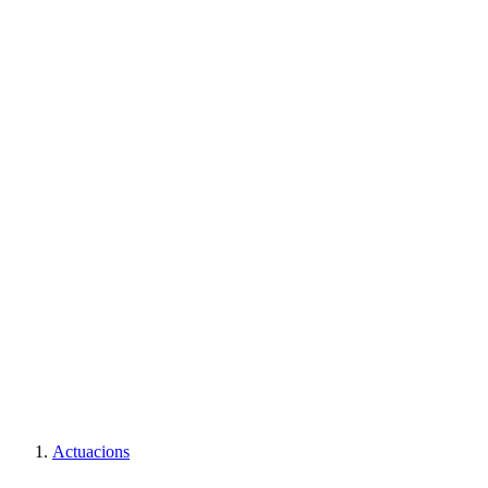
82
Castells
75
Descarregats
1
Carregats
2
Intents
4
Intents desmuntats
Actuacions