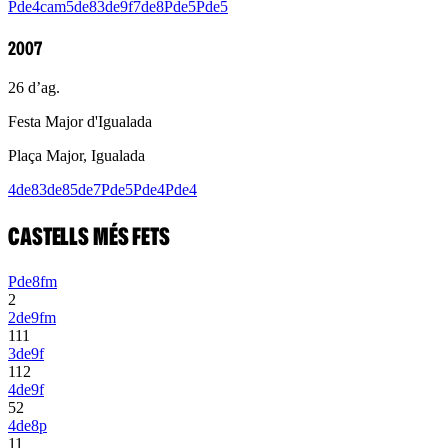
Pde4cam
5de8
3de9f
7de8
Pde5
Pde5
2007
26 d’ag.
Festa Major d'Igualada
Plaça Major, Igualada
4de8
3de8
5de7
Pde5
Pde4
Pde4
CASTELLS MÉS FETS
Pde8fm
2
2de9fm
1
1
1
3de9f
11
2
4de9f
5
2
4de8p
1
1