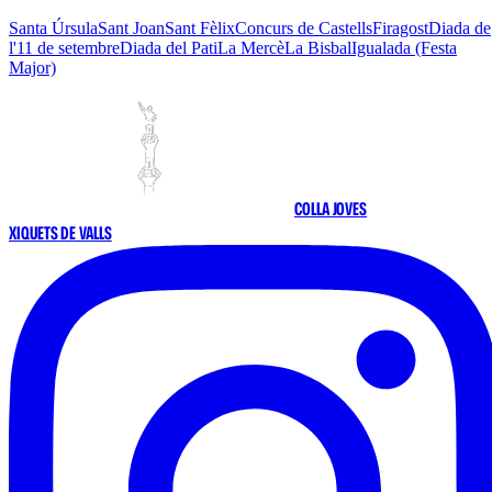
Santa Úrsula
Sant Joan
Sant Fèlix
Concurs de Castells
Firagost
Diada de
l'11 de setembre
Diada del Pati
La Mercè
La Bisbal
Igualada (Festa
Major)
COLLA JOVES
XIQUETS DE VALLS