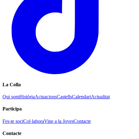
La Colla
Qui som
Història
Actuacions
Castells
Calendari
Actualitat
Participa
Fes-te soci
Col·labora
Vine a la Joves
Contacte
Contacte