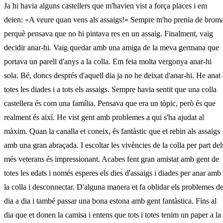
Ja hi havia alguns castellers que m'havien vist a força places i em
deien: «A veure quan vens als assaigs!» Sempre m'ho prenia de brom
perquè pensava que no hi pintava res en un assaig. Finalment, vaig
decidir anar-hi. Vaig quedar amb una amiga de la meva germana que
portava un parell d'anys a la colla. Em feia molta vergonya anar-hi
sola. Bé, doncs després d'aquell dia ja no he deixat d'anar-hi. He anat 
totes les diades i a tots els assaigs. Sempre havia sentit que una colla
castellera és com una família. Pensava que era un tòpic, però és que
realment és així. He vist gent amb problemes a qui s'ha ajudat al
màxim. Quan la canalla et coneix, és fantàstic que et rebin als assaigs
amb una gran abraçada. I escoltar les vivències de la colla per part del
més veterans és impressionant. Acabes fent gran amistat amb gent de
totes les edats i només esperes els dies d'assaigs i diades per anar amb
la colla i desconnectar. D'alguna manera et fa oblidar els problemes de
dia a dia i també passar una bona estona amb gent fantàstica. Fins al
dia que et donen la camisa i entens que tots i totes tenim un paper a la