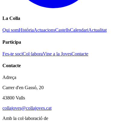
La Colla
Qui som
Història
Actuacions
Castells
Calendari
Actualitat
Participa
Fes-te soci
Col·labora
Vine a la Joves
Contacte
Contacte
Adreça
Carrer d'en Gassó, 20
43800 Valls
collajoves@collajoves.cat
Amb la col·laboració de