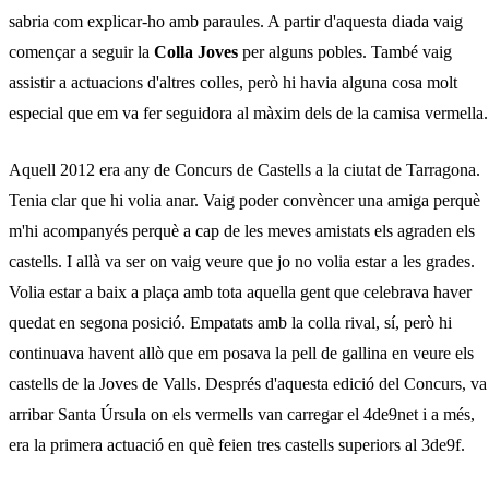
sabria com explicar-ho amb paraules. A partir d'aquesta diada vaig
començar a seguir la
Colla Joves
per alguns pobles. També vaig
assistir a actuacions d'altres colles, però hi havia alguna cosa molt
especial que em va fer seguidora al màxim dels de la camisa vermella.
Aquell 2012 era any de Concurs de Castells a la ciutat de Tarragona.
Tenia clar que hi volia anar. Vaig poder convèncer una amiga perquè
m'hi acompanyés perquè a cap de les meves amistats els agraden els
castells. I allà va ser on vaig veure que jo no volia estar a les grades.
Volia estar a baix a plaça amb tota aquella gent que celebrava haver
quedat en segona posició. Empatats amb la colla rival, sí, però hi
continuava havent allò que em posava la pell de gallina en veure els
castells de la Joves de Valls. Després d'aquesta edició del Concurs, va
arribar Santa Úrsula on els vermells van carregar el 4de9net i a més,
era la primera actuació en què feien tres castells superiors al 3de9f.