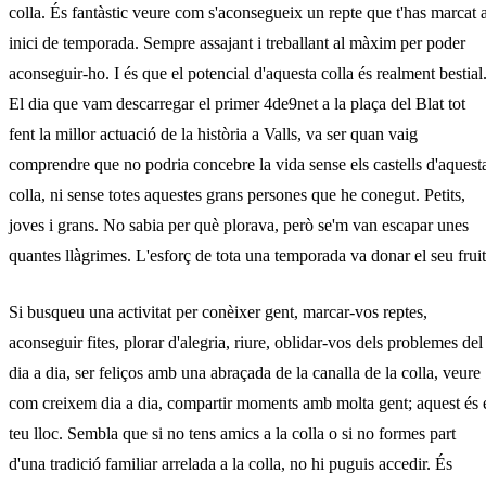
colla. És fantàstic veure com s'aconsegueix un repte que t'has marcat 
inici de temporada. Sempre assajant i treballant al màxim per poder
aconseguir-ho. I és que el potencial d'aquesta colla és realment bestial
El dia que vam descarregar el primer 4de9net a la plaça del Blat tot
fent la millor actuació de la història a Valls, va ser quan vaig
comprendre que no podria concebre la vida sense els castells d'aquest
colla, ni sense totes aquestes grans persones que he conegut. Petits,
joves i grans. No sabia per què plorava, però se'm van escapar unes
quantes llàgrimes. L'esforç de tota una temporada va donar el seu fruit
Si busqueu una activitat per conèixer gent, marcar-vos reptes,
aconseguir fites, plorar d'alegria, riure, oblidar-vos dels problemes del
dia a dia, ser feliços amb una abraçada de la canalla de la colla, veure
com creixem dia a dia, compartir moments amb molta gent; aquest és 
teu lloc. Sembla que si no tens amics a la colla o si no formes part
d'una tradició familiar arrelada a la colla, no hi puguis accedir. És