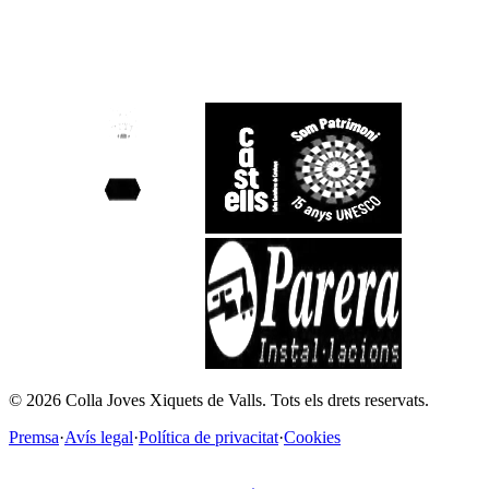
©
2026
Colla Joves Xiquets de Valls.
Tots els drets reservats.
Premsa
·
Avís legal
·
Política de privacitat
·
Cookies