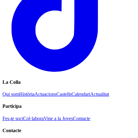
La Colla
Qui som
Història
Actuacions
Castells
Calendari
Actualitat
Participa
Fes-te soci
Col·labora
Vine a la Joves
Contacte
Contacte