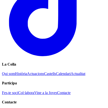
La Colla
Qui som
Història
Actuacions
Castells
Calendari
Actualitat
Participa
Fes-te soci
Col·labora
Vine a la Joves
Contacte
Contacte