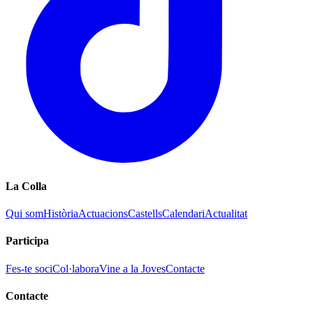
La Colla
Qui som
Història
Actuacions
Castells
Calendari
Actualitat
Participa
Fes-te soci
Col·labora
Vine a la Joves
Contacte
Contacte