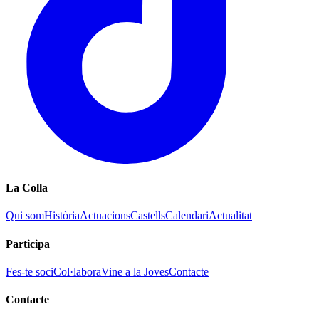
La Colla
Qui som
Història
Actuacions
Castells
Calendari
Actualitat
Participa
Fes-te soci
Col·labora
Vine a la Joves
Contacte
Contacte