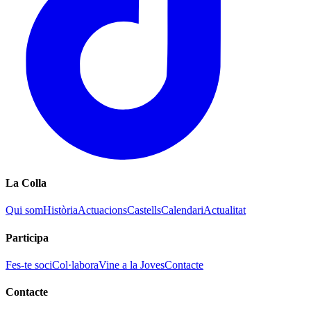
La Colla
Qui som
Història
Actuacions
Castells
Calendari
Actualitat
Participa
Fes-te soci
Col·labora
Vine a la Joves
Contacte
Contacte