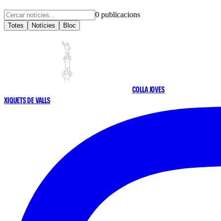
0
publicacions
Totes
Notícies
Bloc
COLLA JOVES
XIQUETS DE VALLS