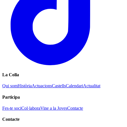
La Colla
Qui som
Història
Actuacions
Castells
Calendari
Actualitat
Participa
Fes-te soci
Col·labora
Vine a la Joves
Contacte
Contacte