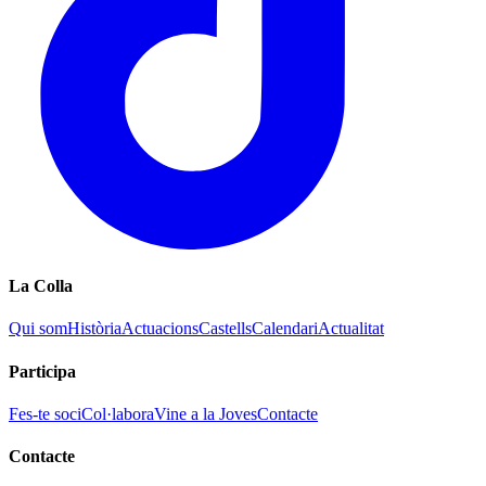
La Colla
Qui som
Història
Actuacions
Castells
Calendari
Actualitat
Participa
Fes-te soci
Col·labora
Vine a la Joves
Contacte
Contacte