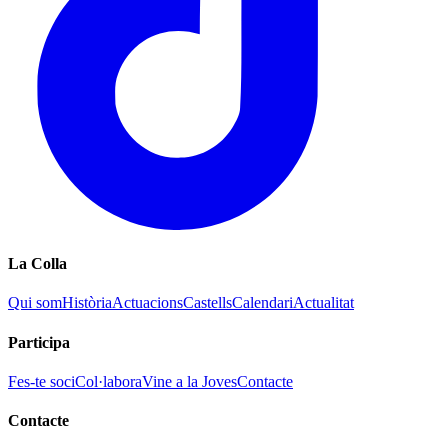
La Colla
Qui som
Història
Actuacions
Castells
Calendari
Actualitat
Participa
Fes-te soci
Col·labora
Vine a la Joves
Contacte
Contacte