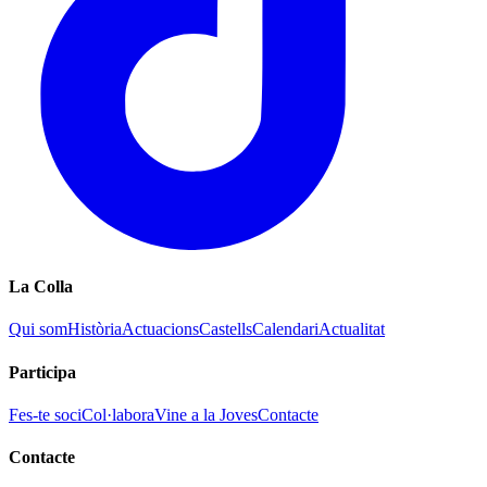
La Colla
Qui som
Història
Actuacions
Castells
Calendari
Actualitat
Participa
Fes-te soci
Col·labora
Vine a la Joves
Contacte
Contacte