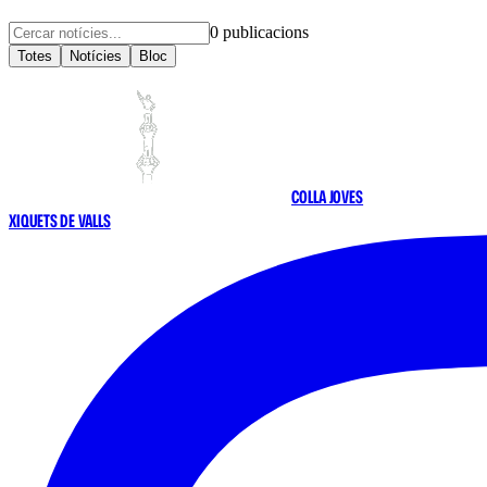
0
publicacions
Totes
Notícies
Bloc
COLLA JOVES
XIQUETS DE VALLS