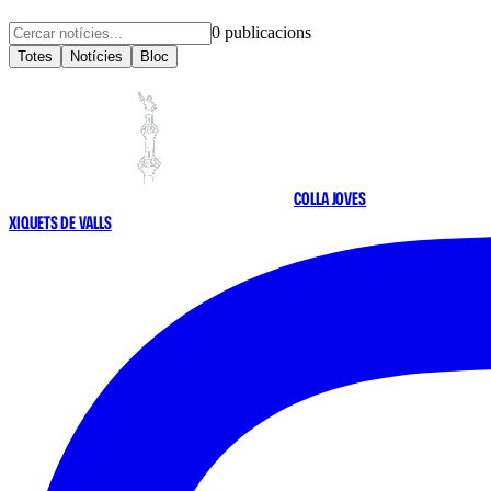
0
publicacions
Totes
Notícies
Bloc
COLLA JOVES
XIQUETS DE VALLS