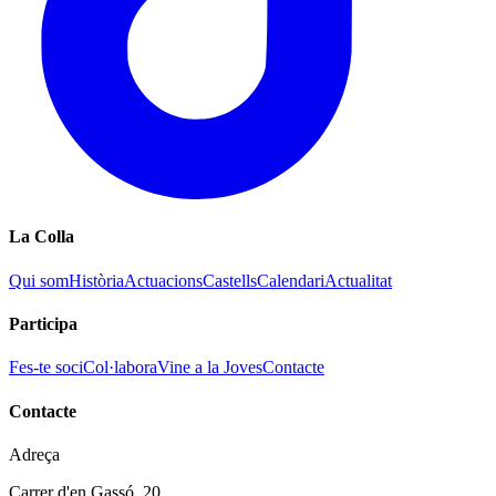
La Colla
Qui som
Història
Actuacions
Castells
Calendari
Actualitat
Participa
Fes-te soci
Col·labora
Vine a la Joves
Contacte
Contacte
Adreça
Carrer d'en Gassó, 20