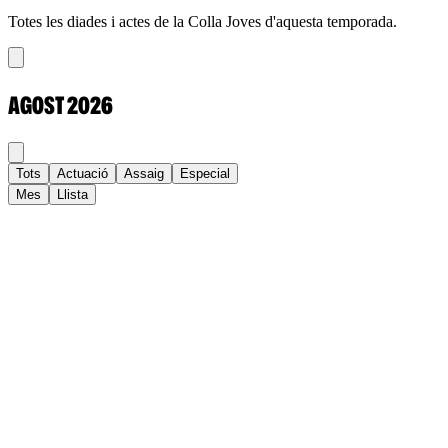
Totes les diades i actes de la Colla Joves d'aquesta temporada.
AGOST
2026
Tots
Actuació
Assaig
Especial
Mes
Llista
Dl
Dt
Dc
Dj
Dv
Ds
Dg
1
2
3
4
5
6
7
8
9
10
11
12
13
14
15
16
17
18
19
20
21
22
23
24
25
26
27
28
29
30
31