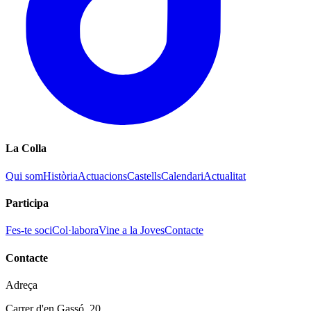
La Colla
Qui som
Història
Actuacions
Castells
Calendari
Actualitat
Participa
Fes-te soci
Col·labora
Vine a la Joves
Contacte
Contacte
Adreça
Carrer d'en Gassó, 20