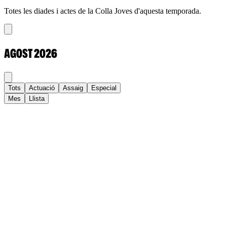
Totes les diades i actes de la Colla Joves d'aquesta temporada.
AGOST
2026
Tots
Actuació
Assaig
Especial
Mes
Llista
Dl
Dt
Dc
Dj
Dv
Ds
Dg
1
2
3
4
5
6
7
8
9
10
11
12
13
14
15
16
17
18
19
20
21
22
23
24
25
26
27
28
29
30
31