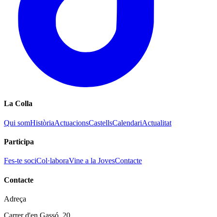
La Colla
Qui som
Història
Actuacions
Castells
Calendari
Actualitat
Participa
Fes-te soci
Col·labora
Vine a la Joves
Contacte
Contacte
Adreça
Carrer d'en Gassó, 20