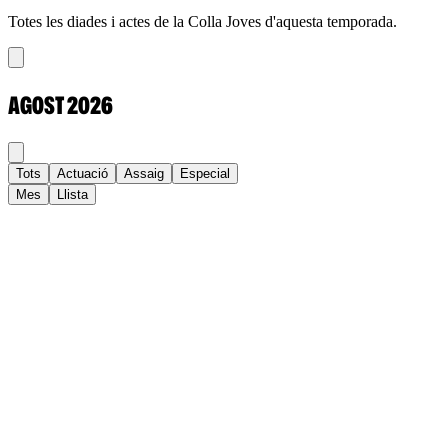
Totes les diades i actes de la Colla Joves d'aquesta temporada.
AGOST
2026
Tots
Actuació
Assaig
Especial
Mes
Llista
Dl
Dt
Dc
Dj
Dv
Ds
Dg
1
2
3
4
5
6
7
8
9
10
11
12
13
14
15
16
17
18
19
20
21
22
23
24
25
26
27
28
29
30
31