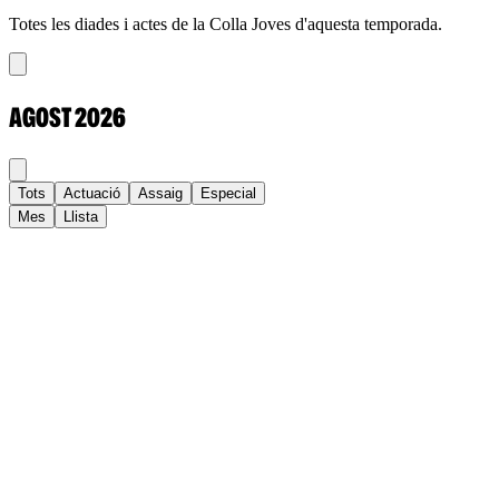
Totes les diades i actes de la Colla Joves d'aquesta temporada.
AGOST
2026
Tots
Actuació
Assaig
Especial
Mes
Llista
Dl
Dt
Dc
Dj
Dv
Ds
Dg
1
2
3
4
5
6
7
8
9
10
11
12
13
14
15
16
17
18
19
20
21
22
23
24
25
26
27
28
29
30
31