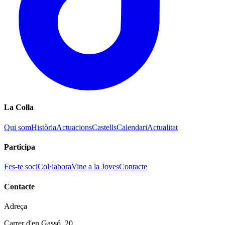
La Colla
Qui som
Història
Actuacions
Castells
Calendari
Actualitat
Participa
Fes-te soci
Col·labora
Vine a la Joves
Contacte
Contacte
Adreça
Carrer d'en Gassó, 20