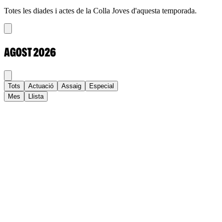
Totes les diades i actes de la Colla Joves d'aquesta temporada.
AGOST
2026
Tots
Actuació
Assaig
Especial
Mes
Llista
Dl
Dt
Dc
Dj
Dv
Ds
Dg
1
2
3
4
5
6
7
8
9
10
11
12
13
14
15
16
17
18
19
20
21
22
23
24
25
26
27
28
29
30
31