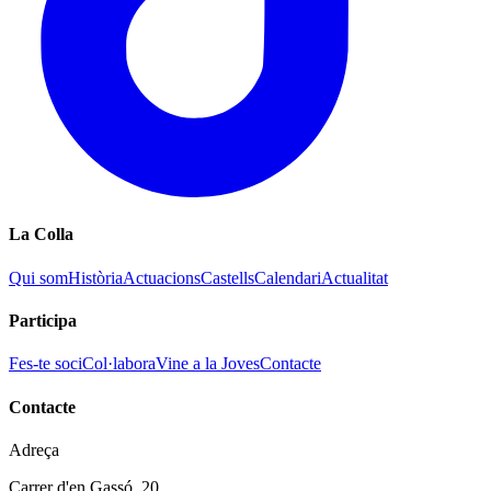
La Colla
Qui som
Història
Actuacions
Castells
Calendari
Actualitat
Participa
Fes-te soci
Col·labora
Vine a la Joves
Contacte
Contacte
Adreça
Carrer d'en Gassó, 20