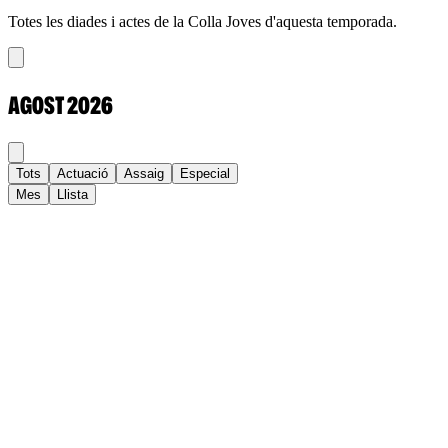
Totes les diades i actes de la Colla Joves d'aquesta temporada.
AGOST
2026
Tots
Actuació
Assaig
Especial
Mes
Llista
Dl
Dt
Dc
Dj
Dv
Ds
Dg
1
2
3
4
5
6
7
8
9
10
11
12
13
14
15
16
17
18
19
20
21
22
23
24
25
26
27
28
29
30
31