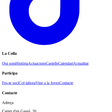
La Colla
Qui som
Història
Actuacions
Castells
Calendari
Actualitat
Participa
Fes-te soci
Col·labora
Vine a la Joves
Contacte
Contacte
Adreça
Carrer d'en Gassó, 20