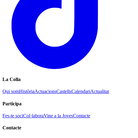
La Colla
Qui som
Història
Actuacions
Castells
Calendari
Actualitat
Participa
Fes-te soci
Col·labora
Vine a la Joves
Contacte
Contacte