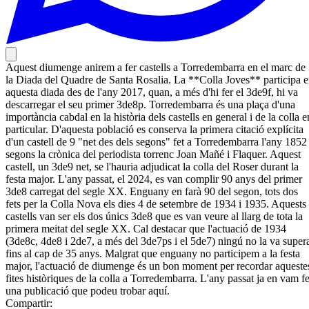
Aquest diumenge anirem a fer castells a Torredembarra en el marc de
la Diada del Quadre de Santa Rosalia. La **Colla Joves** participa 
aquesta diada des de l'any 2017, quan, a més d'hi fer el 3de9f, hi va
descarregar el seu primer 3de8p. Torredembarra és una plaça d'una
importància cabdal en la història dels castells en general i de la colla e
particular. D'aquesta població es conserva la primera citació explícita
d'un castell de 9 "net des dels segons" fet a Torredembarra l'any 1852
segons la crònica del periodista torrenc Joan Mañé i Flaquer. Aquest
castell, un 3de9 net, se l'hauria adjudicat la colla del Roser durant la
festa major. L'any passat, el 2024, es van complir 90 anys del primer
3de8 carregat del segle XX. Enguany en farà 90 del segon, tots dos
fets per la Colla Nova els dies 4 de setembre de 1934 i 1935. Aquests
castells van ser els dos únics 3de8 que es van veure al llarg de tota la
primera meitat del segle XX. Cal destacar que l'actuació de 1934
(3de8c, 4de8 i 2de7, a més del 3de7ps i el 5de7) ningú no la va super
fins al cap de 35 anys. Malgrat que enguany no participem a la festa
major, l'actuació de diumenge és un bon moment per recordar aqueste
fites històriques de la colla a Torredembarra. L'any passat ja en vam fe
una publicació que podeu trobar aquí.
Compartir: