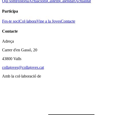
Qui som
Història
Actuacions
Castells
Calendari
Actualitat
Participa
Fes-te soci
Col·labora
Vine a la Joves
Contacte
Contacte
Adreça
Carrer d'en Gassó, 20
43800 Valls
collajoves@collajoves.cat
Amb la col·laboració de