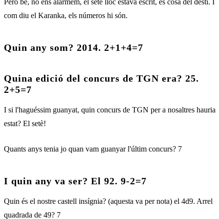
Però bé, no ens alarmem, el setè lloc estava escrit, és cosa del destí. I
com diu el Karanka, els números hi són.
Quin any som? 2014. 2+1+4=7
Quina edició del concurs de TGN era? 25.
2+5=7
I si l'haguéssim guanyat, quin concurs de TGN per a nosaltres hauria
estat? El setè!
Quants anys tenia jo quan vam guanyar l'últim concurs? 7
I quin any va ser? El 92. 9-2=7
Quin és el nostre castell insígnia? (aquesta va per nota) el 4d9. Arrel
quadrada de 49? 7