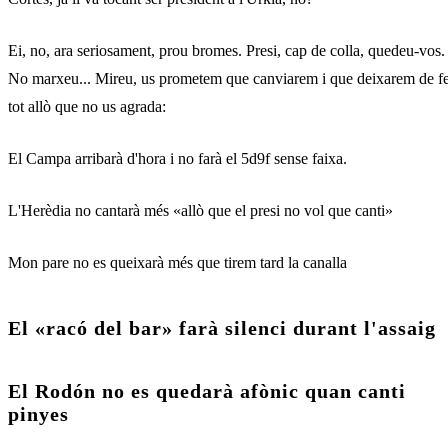
Ei, no, ara seriosament, prou bromes. Presi, cap de colla, quedeu-vos.
No marxeu... Mireu, us prometem que canviarem i que deixarem de f
tot allò que no us agrada:
El Campa arribarà d'hora i no farà el 5d9f sense faixa.
L'Herèdia no cantarà més «allò que el presi no vol que canti»
Mon pare no es queixarà més que tirem tard la canalla
El «racó del bar» farà silenci durant l'assaig
El Rodón no es quedarà afònic quan canti
pinyes