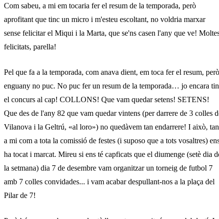
Com sabeu, a mi em tocaria fer el resum de la temporada, però
aprofitant que tinc un micro i m'esteu escoltant, no voldria marxar
sense felicitar el Miqui i la Marta, que se'ns casen l'any que ve! Molte
felicitats, parella!
Pel que fa a la temporada, com anava dient, em toca fer el resum, per
enguany no puc. No puc fer un resum de la temporada… jo encara ti
el concurs al cap! COLLONS! Que vam quedar setens! SETENS!
Que des de l'any 82 que vam quedar vintens (per darrere de 3 colles d
Vilanova i la Geltrú, «al loro») no quedàvem tan endarrere! I això, tan
a mi com a tota la comissió de festes (i suposo que a tots vosaltres) en
ha tocat i marcat. Mireu si ens té capficats que el diumenge (setè dia d
la setmana) dia 7 de desembre vam organitzar un torneig de futbol 7
amb 7 colles convidades... i vam acabar despullant-nos a la plaça del
Pilar de 7!