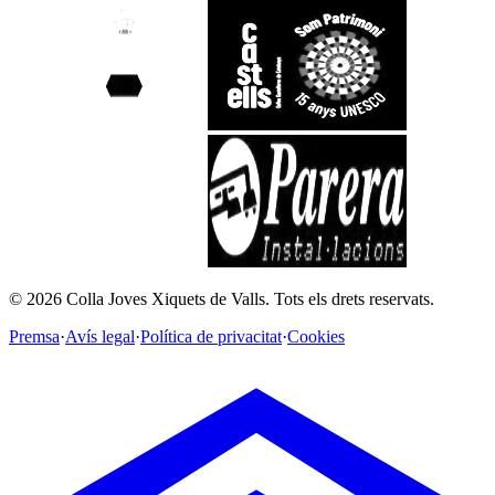
©
2026
Colla Joves Xiquets de Valls.
Tots els drets reservats.
Premsa
·
Avís legal
·
Política de privacitat
·
Cookies