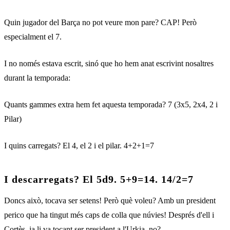
Quin jugador del Barça no pot veure mon pare? CAP! Però
especialment el 7.
I no només estava escrit, sinó que ho hem anat escrivint nosaltres
durant la temporada:
Quants gammes extra hem fet aquesta temporada? 7 (3x5, 2x4, 2 i
Pilar)
I quins carregats? El 4, el 2 i el pilar. 4+2+1=7
I descarregats? El 5d9. 5+9=14. 14/2=7
Doncs això, tocava ser setens! Però què voleu? Amb un president
perico que ha tingut més caps de colla que núvies! Després d'ell i
Cortès, ja li va tocant ser president a l'Urkia, no?