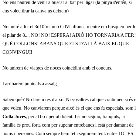
No ens haureu de venir a buscar al bar per lligar (la pinya s'entén, si
ens voleu tirar la canya us deixem)
No aniré a fer el 3d10fm amb CdVilafranca mentre em busqueu per fe
el pilar de 8.... NO! NO! ESPERA! AIXÒ HO TORNARIA A FER!
QUÈ COLLONS! ABANS QUE ELS D'ALLÀ BAIX EL QUE
CONVINGUI!
No anirem de viatges de noces coincidint amb el concurs.
I arribarem puntuals a assaig...
Sabeu què? No farem res d'això. Ni vosaltres cal que continueu si és e
que voleu. No canviarem perquè això és el que ens fa especials, som l
Colla Joves
, per al bo i per al dolent. I si no seguiu, tranquils, la
família és prou forta com per superar entrebancs i està per damunt de
noms i persones. Com sempre hem fet i seguirem fent: entre TOTES