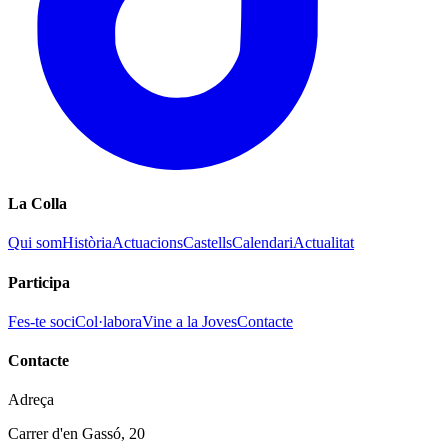
La Colla
Qui som
Història
Actuacions
Castells
Calendari
Actualitat
Participa
Fes-te soci
Col·labora
Vine a la Joves
Contacte
Contacte
Adreça
Carrer d'en Gassó, 20