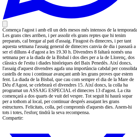
Comença l'agost i amb ell un dels mesos més intensos de la temporada
Les grans cites arriben, i per assolir els grans reptes que hi tenim
preparats, cal bregar al pati d'assaig. Firagost és dimecres, i per tant
aquesta setmana l'assaig general de dimecres canvia de dia i passarà a
ser el dilluns 4 d'agost a les 19.30 h. Divendres 8 faltarà només una
setmana per a la diada de la Bisbal i dos dies per a la de Llorenç, dos
clàssics de l'estiu i diades històriques del Baix Penedès. Així doncs,
l'assaig d'aquest divendres agafa una importància cabdal per consolida
castells de nou i continuar avançant amb les grans proves que estem
fent. La diada de la Bisbal, que cau com sempre el dia de la Mare de
Déu d'Agost, se celebrarà el divendres 15. Així doncs, la colla ha
programat un ASSAIG ESPECIAL el dimecres 13 d'agost. La cita
començarà a dos quarts de vuit del vespre. Tot seguit hi haurà sopar
per a tothom al local, per continuar després assajant les grans
estructures. Felicitats, colla, pel compromís d'aquests dies. Anem-hi
tots i totes, l'esforç tindrà la seva recompensa.
Compartir: