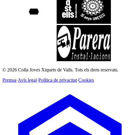
©
2026
Colla Joves Xiquets de Valls.
Tots els drets reservats.
Premsa
·
Avís legal
·
Política de privacitat
·
Cookies