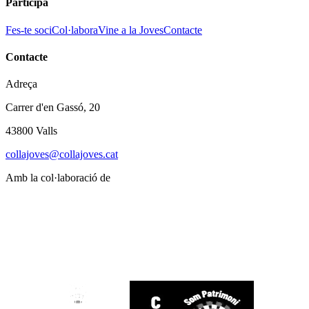
Participa
Fes-te soci
Col·labora
Vine a la Joves
Contacte
Contacte
Adreça
Carrer d'en Gassó, 20
43800 Valls
collajoves@collajoves.cat
Amb la col·laboració de